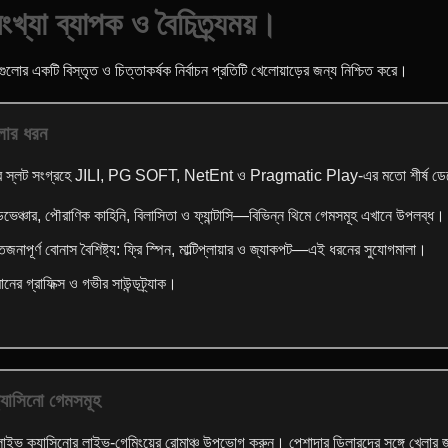
যা ব্যাপক ও বৈচিত্র্যময়।
ুলোর একটি বিস্তৃত ও চিত্তাকর্ষক নির্বাচন প্রতিটি খেলোয়াড়ের জন্য নিশ্চিত করে।
লার ধরন
 স্লট সংগ্রহে JILI, PG SOFT, NetEnt ও Pragmatic Play-এর মতো শীর্ষ ডেভেলপা
ডভেঞ্চার, পৌরাণিক কাহিনি, বিলাসিতা ও ফ্যান্টাসি—বিভিন্ন থিমে গেমসমূহ এখানে উপলব্ধ।
জনাপূর্ণ বোনাস বৈশিষ্ট্য: ফ্রি স্পিন, মাল্টিপ্লায়ার ও জ্যাকপট—এই ধরনের সুযোগমালা।
ানের গ্রাফিক্স ও গভীর সাউন্ডট্র্যাক।
যাসিনো গেমসমূহ
ইভ ক্যাসিনোর লাইভ-গেমিংয়ের রোমাঞ্চ উপভোগ করুন। পেশাদার ডিলারদের সঙ্গে খেলার জ