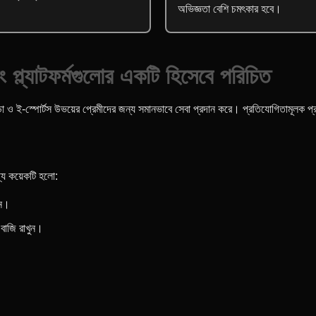
অভিজ্ঞতা বেশি চমৎকার হবে।
ং প্ল্যাটফর্মগুলোর একটি হিসেবে পরিচিত
ক্রীড়া ও ই-স্পোর্টস উভয়ের প্রেমীদের জন্য সমানভাবে সেবা প্রদান করে। প্রতিযোগিতাম
্য কয়েকটি হলো:
ুন।
 বাজি রাখুন।
।