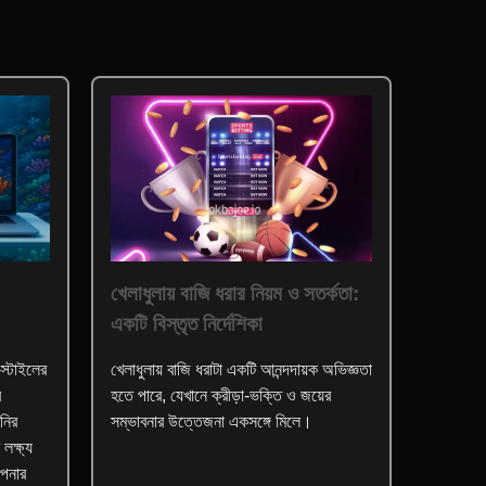
খেলাধুলায় বাজি ধরার নিয়ম ও সতর্কতা:
একটি বিস্তৃত নির্দেশিকা
স্টাইলের
খেলাধুলায় বাজি ধরাটা একটি আনন্দদায়ক অভিজ্ঞতা
র
হতে পারে, যেখানে ক্রীড়া-ভক্তি ও জয়ের
ানির
সম্ভাবনার উত্তেজনা একসঙ্গে মিলে।
লক্ষ্য
আপনার