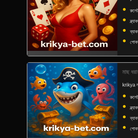
রুলে
ব্ল্য
ব্যা
পোকা
মাছ ধরা
krikya ল
রুলে
ব্ল্য
ব্যাক
পোকা