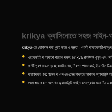
krikya ক্যাসিনোতে সহজ সাইন-
krikya-তে যোগদান করা খুবই সহজ ও দ্রুত। একটি ব্যবহারকারী-বান্ধব নিবন
ওয়েবসাইট বা অ্যাপে প্রবেশ করুন: krikya প্ল্যাটফর্ম খুলুন এবং
ফর্মটি পূরণ করুন: ব্যবহারকারীর নাম, নিরাপদ পাসওয়ার্ড, ই-মেইল
যাচাইকরণ ধাপ: ইমেল বা এসএমএসের মাধ্যমে আপনার অ্যাকাউন্ট য
খেলা শুরু করুন: আপনার অ্যাকাউন্টে লগইন করে প্রথম জমা দিন এব