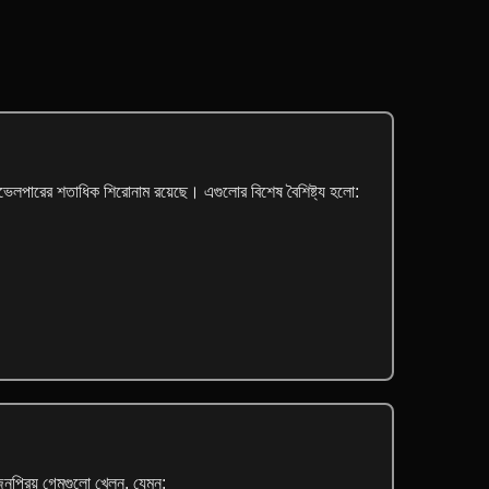
রের শতাধিক শিরোনাম রয়েছে। এগুলোর বিশেষ বৈশিষ্ট্য হলো:
নপ্রিয় গেমগুলো খেলুন, যেমন: