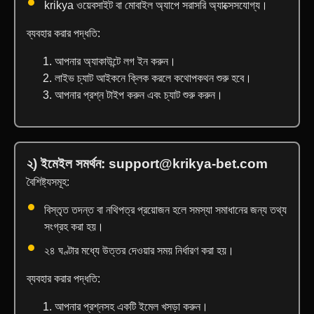
krikya ওয়েবসাইট বা মোবাইল অ্যাপে সরাসরি অ্যাক্সেসযোগ্য।
ব্যবহার করার পদ্ধতি:
আপনার অ্যাকাউন্টে লগ ইন করুন।
লাইভ চ্যাট আইকনে ক্লিক করলে কথোপকথন শুরু হবে।
আপনার প্রশ্ন টাইপ করুন এবং চ্যাট শুরু করুন।
২) ইমেইল সমর্থন:
support@krikya-bet.com
বৈশিষ্ট্যসমূহ:
বিস্তৃত তদন্ত বা নথিপত্র প্রয়োজন হলে সমস্যা সমাধানের জন্য তথ্য
সংগ্রহ করা হয়।
২৪ ঘণ্টার মধ্যে উত্তর দেওয়ার সময় নির্ধারণ করা হয়।
ব্যবহার করার পদ্ধতি:
আপনার প্রশ্নসহ একটি ইমেল খসড়া করুন।